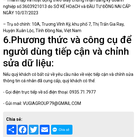
– Thành lập và hoạt động theo Giấy chứng nhận đăng ký doanh
nghiệp số:3603921013 do SỞ KẾ HOẠCH và ĐẦU TƯ ĐỒNG NAI CẤP
NGÀY 10/07/2023
– Trụ sở chính: 10A, Trương Vĩnh Ký, khu phố 7, Thị Trấn Gia Ray,
Huyện Xuân Lộc, Tỉnh Đồng Nai, Việt Nam
6.Phương thức và công cụ để
người dùng tiếp cận và chỉnh
sửa dữ liệu:
Nếu quý khách có bất cứ về yêu cầu nào về việc tiếp cận và chỉnh sửa
thông tin cá nhân đã cung cấp, quý khách có thể:
- Gọi điện trực tiếp về số điện thoại: 0935.71.7977
- Gửi mail: VUGIAGROUP79@GMAIL.COM
Chia sẻ:
Share
Facebook
Twitter
Email
Chia sẻ