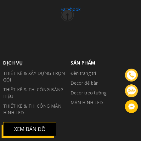
Facebook
DỊCH VỤ
SẢN PHẨM
THIẾT KẾ & XÂY DỰNG TRỌN
Đèn trang trí
GÓI
Decor để bàn
THIẾT KẾ & THI CÔNG BẢNG
Decor treo tường
HIỆU
MÀN HÌNH LED
Facebook
THIẾT KẾ & THI CÔNG MÀN
HÌNH LED
XEM BẢN ĐỒ