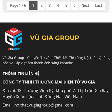
Page 1 / 6
1
2
3
4
5
6
Next
Last
VŨ GIA GROUP
Vũ Gia Group - Chuyên Tư vấn, Thiết kế, Thi công Nội thất, Quảng
cáo và Lắp đặt âm thanh ánh sáng karaoke
THÔNG TIN LIÊN HỆ
CÔNG TY TNHH THƯƠNG MẠI ĐIỆN TỬ VŨ GIA
Địa chỉ: 18, Trương Vĩnh Ký, khu phố 7, Thị Trấn Gia Ray,
Huyện Xuân Lộc, Tỉnh Đồng Nai, Việt Nam
Email: noithat.vugiagroup@gmail.com