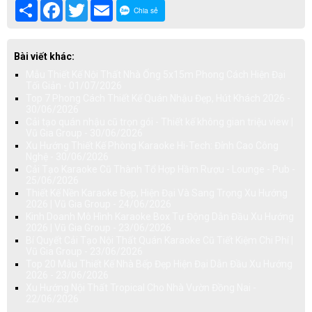
Share
Facebook
Twitter
Email
Chia sẻ
Bài viết khác:
Mẫu Thiết Kế Nội Thất Nhà Ống 5x15m Phong Cách Hiện Đại
Tối Giản - 01/07/2026
Top 7 Phong Cách Thiết Kế Quán Nhậu Đẹp, Hút Khách 2026 -
30/06/2026
Cải tạo quán nhậu cũ trọn gói - Thiết kế không gian triệu view |
Vũ Gia Group - 30/06/2026
Xu Hướng Thiết Kế Phòng Karaoke Hi-Tech: Đỉnh Cao Công
Nghệ - 30/06/2026
Cải Tạo Karaoke Cũ Thành Tổ Hợp Hầm Rượu - Lounge - Pub -
25/06/2026
Thiết Kế Nền Karaoke Đẹp, Hiện Đại Và Sang Trọng Xu Hướng
2026 | Vũ Gia Group - 24/06/2026
Kinh Doanh Mô Hình Karaoke Box Tự Động Dẫn Đầu Xu Hướng
2026 | Vũ Gia Group - 23/06/2026
Bí Quyết Cải Tạo Nội Thất Quán Karaoke Cũ Tiết Kiệm Chi Phí |
Vũ Gia Group - 23/06/2026
Top 20 Mẫu Thiết Kế Nhà Bếp Đẹp Hiện Đại Dẫn Đầu Xu Hướng
2026 - 23/06/2026
Xu Hướng Nội Thất Tropical Cho Nhà Vườn Đồng Nai -
22/06/2026