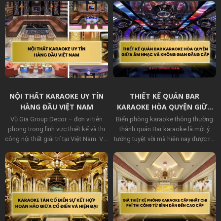
còn, ảnh hưởng trực tiếp đến việc
quán có được cấp giấy phép hoạt
động hay không.
NỘI THẤT KARAOKE UY TÍN
THIẾT KẾ QUÁN BAR
HÀNG ĐẦU VIỆT NAM
KARAOKE HÒA QUYỆN GIỮA
ÂM NHẠC VÀ KHÔNG GIAN
Vũ Gia Group Decor – đơn vị tiên
Biến phòng karaoke thông thường
ĐẲNG CẤP
phong trong lĩnh vực thiết kế và thi
thành quán Bar karaoke là một ý
công nội thất giải trí tại Việt Nam. Với
tưởng tuyệt vời mà hiện nay được rất
hơn 10 năm kinh nghiệm, chúng tôi
nhiều đơn vị trang trí nội thất
chuyên mang đến những không
karaoke phát triển để tạo ra được
gian karaoke, bar, lounge và nhà
dòng phong cách phòng Bar
hàng đẳng cấp, hội tụ tinh hoa sáng
karaoke đáp ứng nhu cầu của thị
tạo và chất lượng thi công vượt trội.
trường.