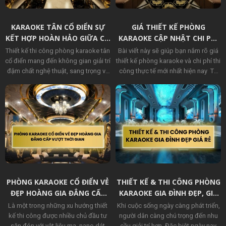
KARAOKE TÂN CỔ ĐIỂN SỰ
GIÁ THIẾT KẾ PHÒNG
KẾT HỢP HOÀN HẢO GIỮA CỔ
KARAOKE CẬP NHẬT CHI PHÍ
ĐIỂN VÀ HIỆN ĐẠI
THI CÔNG TỪ BÌNH DÂN ĐẾN
Thiết kế thi công phòng karaoke tân
Bài viết này sẽ giúp bạn nắm rõ giá
CAO CẤP
cổ điển mang đến không gian giải trí
thiết kế phòng karaoke và chi phí thi
đậm chất nghệ thuật, sang trọng và
công thực tế mới nhất hiện nay Từ
khác biệt.Từng chi tiết từ phào chỉ,
các mẫu bình dân, tiết kiệm chi phí,
hoa văn đến ánh sáng đều được
đến các phòng cao cấp, hiện đại
chăm chút tỉ mỉ, tạo nên sự hài hòa
chuẩn 5 sao. Theo dõi bài viết sau
tinh tế.
đây biết giá thiết kế phòng karaoke
chi tiết hơn nhé!
PHÒNG KARAOKE CỔ ĐIỂN VẺ
THIẾT KẾ & THI CÔNG PHÒNG
ĐẸP HOÀNG GIA ĐẲNG CẤP
KARAOKE GIA ĐÌNH ĐẸP, GIÁ
VƯỢT THỜI GIAN
RẺ, CHUẨN ÂM THANH TẠI
Là một trong những xu hướng thiết
Khi cuộc sống ngày càng phát triển,
NHÀ
kế thi công được nhiều chủ đầu tư
người dân càng chú trọng đến nhu
săn đón với vật liệu mạ, nano dát
cầu giải trí hơn. Đặc biệt ngày nay