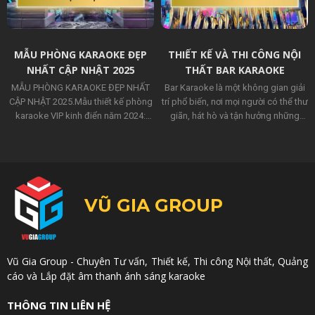
MẪU PHÒNG KARAOKE ĐẸP
THIẾT KẾ VÀ THI CÔNG NỘI
NHẤT CẬP NHẬT 2025
THẤT BAR KARAOKE
MẪU PHÒNG KARAOKE ĐẸP NHẤT
Bar Karaoke là một không gian giải
CẬP NHẬT 2025.Mẫu thiết kế phòng
trí phổ biến, nơi mọi người có thể thư
karaoke VIP kinh điển năm 2024:
giãn, hát hò và tận hưởng những
phong cách tân cổ điển, hiện đại,
giây phút vui vẻ bên gia đình và bạn
mini bar, hoàng gia, mô hình thuyền
bè.
không gian LH: 0972 390 959 - 0935
717 977
VŨ GIA GROUP
Vũ Gia Group - Chuyên Tư vấn, Thiết kế, Thi công Nội thất, Quảng
cáo và Lắp đặt âm thanh ánh sáng karaoke
THÔNG TIN LIÊN HỆ