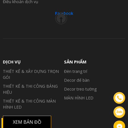
Điều khoản dịch vụ
Facebook
DỊCH VỤ
SẢN PHẨM
THIẾT KẾ & XÂY DỰNG TRỌN
Đèn trang trí
GÓI
Decor để bàn
THIẾT KẾ & THI CÔNG BẢNG
Decor treo tường
HIỆU
MÀN HÌNH LED
THIẾT KẾ & THI CÔNG MÀN
HÌNH LED
XEM BẢN ĐỒ
Facebook