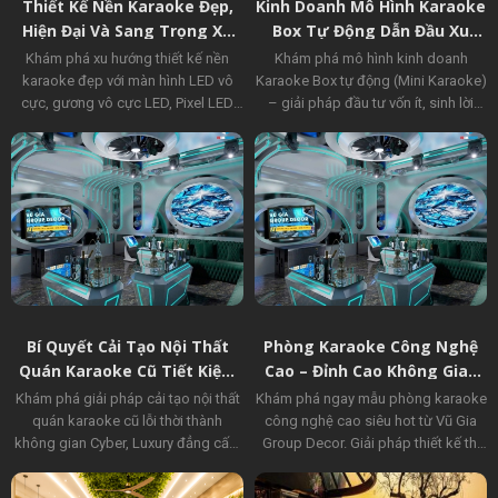
Thiết Kế Nền Karaoke Đẹp,
Kinh Doanh Mô Hình Karaoke
Hiện Đại Và Sang Trọng Xu
Box Tự Động Dẫn Đầu Xu
Hướng 2026 | Vũ Gia Group
Hướng 2026 | Vũ Gia Group
Khám phá xu hướng thiết kế nền
Khám phá mô hình kinh doanh
karaoke đẹp với màn hình LED vô
Karaoke Box tự động (Mini Karaoke)
cực, gương vô cực LED, Pixel LED
– giải pháp đầu tư vốn ít, sinh lời
Matrix và backdrop sân khấu hiện
nhanh, vận hành thông minh dẫn
đại. Giải pháp thi công chuyên
đầu kỷ nguyên mới cùng Vũ Gia
nghiệp từ Vũ Gia Group.
Group.
Bí Quyết Cải Tạo Nội Thất
Phòng Karaoke Công Nghệ
Quán Karaoke Cũ Tiết Kiệm
Cao – Đỉnh Cao Không Gian
Chi Phí | Vũ Gia Group
Giải Trí Tương Lai
Khám phá giải pháp cải tạo nội thất
Khám phá ngay mẫu phòng karaoke
quán karaoke cũ lỗi thời thành
công nghệ cao siêu hot từ Vũ Gia
không gian Cyber, Luxury đẳng cấp.
Group Decor. Giải pháp thiết kế thi
Giúp tối ưu 60% chi phí, thi công
công trọn gói giúp chủ đầu tư bứt
cuốn chiếu không dừng kinh doanh
phá doanh thu. Click xem ngay!