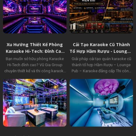
Xu Hướng Thiết Kế Phòng
Cải Tạo Karaoke Cũ Thành
Karaoke Hi-Tech: Đỉnh Cao
Tổ Hợp Hầm Rượu - Lounge -
Công Nghệ
Pub
Bạn muốn sở hữu phòng Karaoke
Giải pháp cải tạo quán karaoke cũ
Hi-Tech đỉnh cao? Vũ Gia Group
thành tổ hợp Hầm Rượu – Lounge
chuyên thiết kế và thi công karaoke
Pub – Karaoke đẳng cấp Thi công
trọn gói, tích hợp màn hình LED hiện
trọn gói, nâng cấp hệ thống điều
đại, ánh sáng chuyển động theo
hòa VRV và hạ tầng PCCC đạt chuẩn
nhạc. Liên hệ ngay!
thẩm duyệt. Liên hệ Vũ Gia Group
ngay!