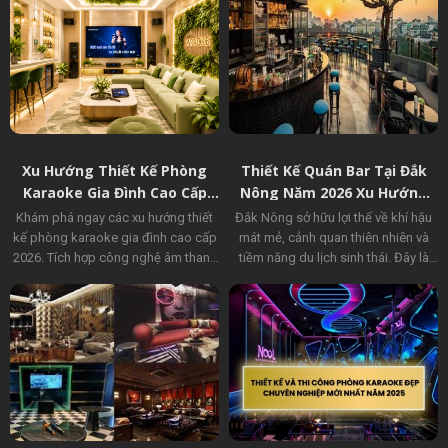
cùng Vũ Gia Group.
Xu Hướng Thiết Kế Phòng
Thiết Kế Quán Bar Tại Đắk
Karaoke Gia Đình Cao Cấp
Nông Năm 2026 Xu Hướng
2026
Giải Trí Hiện Đại Và Cơ Hội
Khám phá ngay các xu hướng thiết
Đắk Nông sở hữu lợi thế về khí hậu
Đầu Tư Tiềm Năng
kế phòng karaoke gia đình cao cấp
mát mẻ, cảnh quan thiên nhiên và
2026. Tích hợp công nghệ âm thanh
tiềm năng du lịch sinh thái. Đây là
ẩn tường, đèn AI thông minh và giải
điều kiện thuận lợi để phát triển các
pháp tiêu âm chuẩn phòng thu từ Vũ
mô hình quán bar hiện đại như bar
Gia Group.
sân vườn, tropical bar và rooftop
bar, đáp ứng nhu cầu giải trí ngày
càng tăng của giới trẻ và khách du
lịch. Đồng thời, xu hướng đầu tư vào
không gian trải nghiệm đang mở ra
nhiều cơ hội kinh doanh hấp dẫn
cho ngành dịch vụ giải trí tại địa