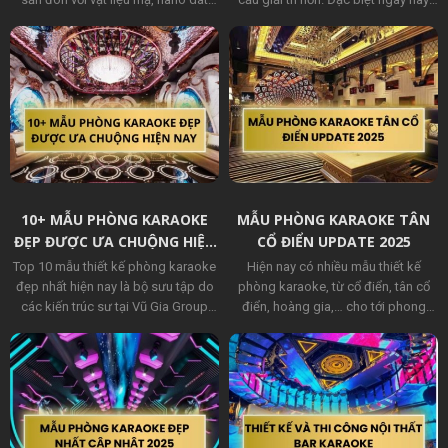
vàng cao cấp,... Những họa tiết hoa
thiết kế phòng karaoke gia đình đẹp
văn bằng chất liệu phù điêu hoặc
đã và đang trở thành loại hình giải trí
composite được các đơn vị thiết kế
phổ biến nhất.
karaoke khéo léo đưa vào phòng
hát của bạn tạo nên sự xa hoa lộng
lẫy đậm chất hoàng gia.
10+ MẪU PHÒNG KARAOKE
MẪU PHÒNG KARAOKE TÂN
ĐẸP ĐƯỢC ƯA CHUỘNG HIỆN
CỔ ĐIỂN UPDATE 2025
NAY
Top 10 mẫu thiết kế phòng karaoke
Hiện nay có nhiều mẫu thiết kế
đẹp nhất hiện nay là bộ sưu tập do
phòng karaoke, từ cổ điển, tân cổ
các kiến trúc sư tại Vũ Gia Group
điển, hoàng gia,… cho tới phong
Decor thiết kế với nhiều kiểu dáng
cách mini bar. Nếu các chủ đầu tư
đẹp sang trọng chi phí thấp đáp
đang tìm mẫu thiết kế karaoke tân
ứng yêu cầu khách hàng, tạo ra
cổ điển thì bài viết dưới đây sẽ gợi
phong cách độc đáo cho mẫu quán
ý 20+ mẫu thiết kế phòng
karaoke đẹp thu hút khách hàng
karaoke kinh điển nhất năm 2025.
mang lại lợi nhuận cao.
Cùng tìm hiểu ngay đó là những mẫu
thiết kế nào ngay nhé.