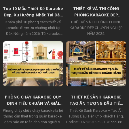
phương.
Top 10 Mẫu Thiết Kế Karaoke
THIẾT KẾ VÀ THI CÔNG
Đẹp, Xu Hướng Nhất Tại Đắk
PHÒNG KARAOKE ĐẸP
Nông 2026
CHUYÊN NGHIỆP MỚI NHẤT
Khám phá 10 phong cách thiết kế
THIẾT KẾ VÀ THI CÔNG PHÒNG
NĂM 2025
karaoke được ưa chuộng nhất tại
KARAOKE ĐẸP CHUYÊN NGHIỆP
Đắk Nông năm 2026. Từ karaoke
NĂM 2025.
hiện đại, luxury, sân vườn đến phong
cách Tây Nguyên độc đáo, giúp chủ
đầu tư tạo dấu ấn khác biệt, thu hút
khách hàng và nâng cao hiệu quả
kinh doanh.
PHÒNG CHÁY KARAOKE QUY
THIẾT KẾ SẢNH KARAOKE
ĐỊNH TIÊU CHUẨN VÀ GIẢI
TẠO ẤN TƯỢNG ĐẦU TIÊN
PHÁP AN TOÀN MỚI NHẤT
CHO KHÁCH HÀNG
Phòng cháy chữa cháy karaoke là hệ
Thiết Kế Sảnh Karaoke – Tạo Ấn
2025
thống cần thiết trong quán karaoke,
Tượng Đầu Tiên Cho Khách Hàng.
đảm bảo an toàn cho con người và
Hotline: 097 239 0959 - 078 999 6639
cơ sở vật chất. Đây là yếu tố sống
để biết thêm thông tin chi tiết