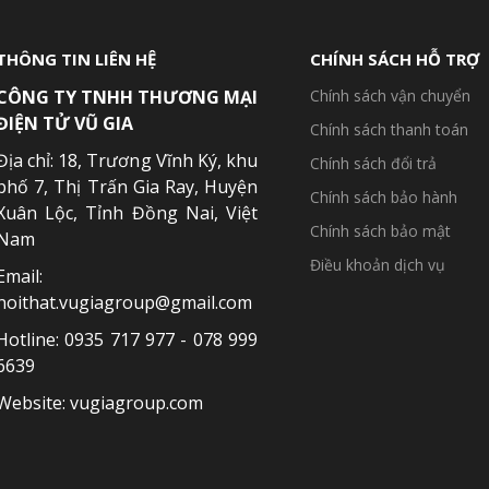
THÔNG TIN LIÊN HỆ
CHÍNH SÁCH HỖ TRỢ
CÔNG TY TNHH THƯƠNG MẠI
Chính sách vận chuyển
ĐIỆN TỬ VŨ GIA
Chính sách thanh toán
Địa chỉ: 18, Trương Vĩnh Ký, khu
Chính sách đổi trả
phố 7, Thị Trấn Gia Ray, Huyện
Chính sách bảo hành
Xuân Lộc, Tỉnh Đồng Nai, Việt
Chính sách bảo mật
Nam
Điều khoản dịch vụ
Email:
noithat.vugiagroup@gmail.com
Hotline: 0935 717 977 - 078 999
6639
Website: vugiagroup.com