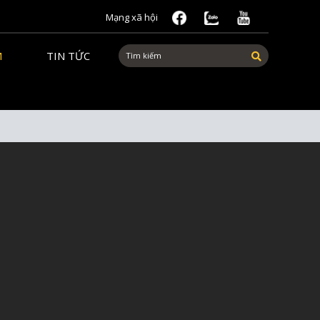
Mạng xã hội
M
TIN TỨC