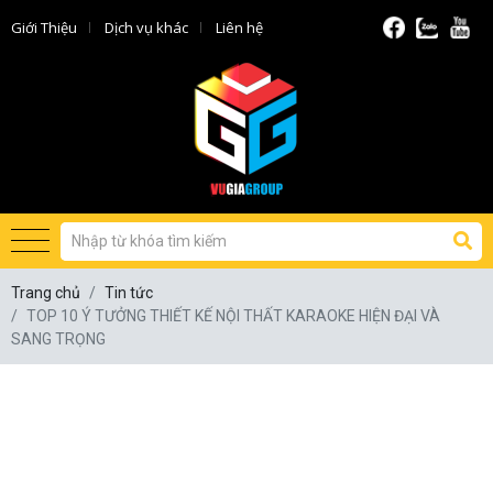
Giới Thiệu
Dịch vụ khác
Liên hệ
Trang chủ
Tin tức
TOP 10 Ý TƯỞNG THIẾT KẾ NỘI THẤT KARAOKE HIỆN ĐẠI VÀ
SANG TRỌNG
TOP 10 Ý TƯỞNG THIẾT KẾ NỘI
THẤT KARAOKE HIỆN ĐẠI VÀ SANG
TRỌNG