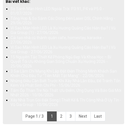
Bài viết khác:
So Sánh Màn Hình LED Ngoài Trời: P3.91, P4 và P5.0 -
01/07/2026
Tổng Hợp & So Sánh Các Dòng Đèn Laser DSL Chính Hãng -
29/06/2026
Vì Sao Màn Hình LED Là Xu Hướng Quảng Cáo Hiện Đại? | Vũ
Gia Group (1) - 27/06/2026
Cải tạo nhà cũ thành quán cafe, homestay, karaoke -
27/06/2026
Vì Sao Màn Hình LED Là Xu Hướng Quảng Cáo Hiện Đại? | Vũ
Gia Group - 27/06/2026
15 Nguyên Tắc Thiết Kế Phòng Ngủ Đẹp Và Khoa Học – Bí
Quyết Tối Ưu Không Gian Sống Chuẩn Xu Hướng 2026 -
25/06/2026
3 Sai Lầm Chí Mạng Khi Lắp Đặt Điện Thông Minh Khách Sạn
Khiến Chủ Đầu Tư "Tiền Mất Tật Mang" - 22/06/2026
Những Điều Cần Biết Trước Khi Xây Nhà Lần Đầu, Để Tránh Tốn
Kém Và Phát Sinh Chi Phí - 15/06/2026
Tấm Ốp Than Tre Nội Thất: Ưu Điểm, Ứng Dụng Và Báo Giá Mới
Nhất 2026 - 10/06/2026
Xây Nhà Trọn Gói Đắk Song | Thiết Kế & Thi Công Nhà Ở Uy Tín -
Vũ Gia Group - 10/06/2026
Page 1 / 3
1
2
3
Next
Last