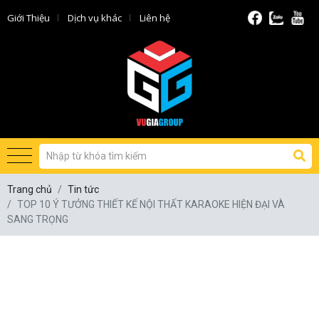
Giới Thiệu
Dịch vụ khác
Liên hệ
Trang chủ
Tin tức
TOP 10 Ý TƯỞNG THIẾT KẾ NỘI THẤT KARAOKE HIỆN ĐẠI VÀ
SANG TRỌNG
TOP 10 Ý TƯỞNG THIẾT KẾ NỘI
THẤT KARAOKE HIỆN ĐẠI VÀ SANG
TRỌNG