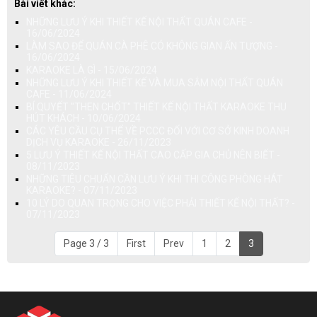
Bài viết khác:
NHỮNG LƯU Ý KHI THIẾT KẾ NỘI THẤT QUÁN CAFE -
16/06/2024
LÀM SAO ĐỂ QUÁN CÀ PHÊ CÓ KHÔNG GIAN ẤN TƯỢNG -
16/06/2024
KARAOKE LÀ GÌ - 15/06/2024
NHỮNG LƯU Ý KHI THIẾT KẾ VÀ MUA SẮM NỘI THẤT QUÁN
CAFE - 11/06/2024
BÍ QUYẾT "THEN CHỐT" THIẾT KẾ NỘI THẤT KARAOKE THU
HÚT KHÁCH - 10/06/2024
CÁC YÊU CẦU CỤ THỂ VỀ PCCC ĐỐI VỚI CƠ SỞ KINH DOANH
DỊCH VỤ KARAOKE - 26/11/2023
5 LƯU Ý THIẾT KẾ NỘI THẤT CAO CẤP GIA CHỦ NÊN BIẾT -
08/11/2023
NHỮNG TIÊU CHUẨN CẦN LƯU Ý KHI THI CÔNG PHÒNG HÁT
KARAOKE? - 07/11/2023
10 LÝ DO QUAN TRỌNG CHO VIỆC PHẢI THIẾT KẾ NỘI THẤT? -
07/11/2023
Page 3 / 3
First
Prev
1
2
3