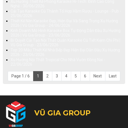
Xu Hướng Thiết Kế Phòng Karaoke Hi-Tech: Đỉnh Cao Công
Nghệ - 30/06/2026
Cải Tạo Karaoke Cũ Thành Tổ Hợp Hầm Rượu - Lounge - Pub -
25/06/2026
Thiết Kế Nền Karaoke Đẹp, Hiện Đại Và Sang Trọng Xu Hướng
2026 | Vũ Gia Group - 24/06/2026
Kinh Doanh Mô Hình Karaoke Box Tự Động Dẫn Đầu Xu Hướng
2026 | Vũ Gia Group - 23/06/2026
Bí Quyết Cải Tạo Nội Thất Quán Karaoke Cũ Tiết Kiệm Chi Phí |
Vũ Gia Group - 23/06/2026
Top 20 Mẫu Thiết Kế Nhà Bếp Đẹp Hiện Đại Dẫn Đầu Xu Hướng
2026 - 23/06/2026
Xu Hướng Nội Thất Tropical Cho Nhà Vườn Đồng Nai -
22/06/2026
Page 1 / 6
1
2
3
4
5
6
Next
Last
VŨ GIA GROUP