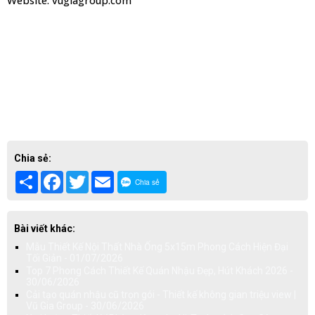
Chia sẻ:
Share
Facebook
Twitter
Email
Chia sẻ
Bài viết khác:
Mẫu Thiết Kế Nội Thất Nhà Ống 5x15m Phong Cách Hiện Đại
Tối Giản - 01/07/2026
Top 7 Phong Cách Thiết Kế Quán Nhậu Đẹp, Hút Khách 2026 -
30/06/2026
Cải tạo quán nhậu cũ trọn gói - Thiết kế không gian triệu view |
Vũ Gia Group - 30/06/2026