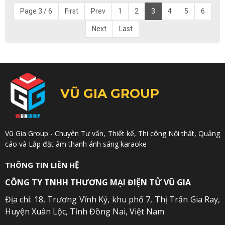
Page 3 / 6
First
Prev
1
2
3
4
5
6
Next
Last
VŨ GIA GROUP
Vũ Gia Group - Chuyên Tư vấn, Thiết kế, Thi công Nội thất, Quảng
cáo và Lắp đặt âm thanh ánh sáng karaoke
THÔNG TIN LIÊN HỆ
CÔNG TY TNHH THƯƠNG MẠI ĐIỆN TỬ VŨ GIA
Địa chỉ: 18, Trương Vĩnh Ký, khu phố 7, Thị Trấn Gia Ray,
Huyện Xuân Lộc, Tỉnh Đồng Nai, Việt Nam