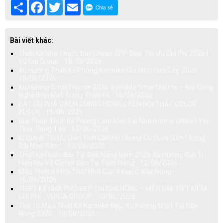
Share
Facebook
Twitter
Email
Chia sẻ
Bài viết khác:
Thiết Kế Nhà Thuốc Đạt Chuẩn GPP Đẹp, Tối Ưu Chi Phí 2026 |
Vũ Gia Group - 18/06/2026
Xu Hướng Thiết Kế Phòng Karaoke Gia Đình Cao Cấp 2026 -
16/06/2026
Xu Hướng Smart Home 2026: Invisible Smart Home – Khi Công
Nghệ Biến Mất Trong Thiết Kế - 16/06/2026
BẬT GU PHÁ CÁCH CÙNG PHONG CÁCH NỘI THẤT COLOR
BLOCK - 15/06/2026
Giải Pháp Thiết Kế Phòng Làm Việc Tại Nhà (Home Office) Yên
Tĩnh, Sáng Tạo - 13/06/2026
Bí Quyết Tối Ưu Diện Tích Căn Hộ Chung Cư Dưới 50m² Rộng
Rãi Như 70m² - 13/06/2026
Thiết Kế Quán Bar Tại Đắk Nông Năm 2026 Xu Hướng Giải Trí
Hiện Đại Và Cơ Hội Đầu Tư Tiềm Năng - 12/06/2026
Mẫu Thiết Kế Nội Thất Nhà Cấp 4 Đẹp Ở Đắk Nông -
10/06/2026
THIẾT KẾ NHÀ PHỐ ĐẸP TẠI ĐẮK NÔNG – HIỆN ĐẠI, TIẾT KIỆM
CHI PHÍ - VŨ GIA GROUP - 10/06/2026
Top 10 Mẫu Thiết Kế Karaoke Đẹp, Xu Hướng Nhất Tại Đắk
Nông 2026 - 10/06/2026