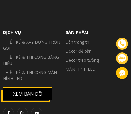
DỊCH VỤ
SẢN PHẨM
THIẾT KẾ & XÂY DỰNG TRỌN
Đèn trang trí
GÓI
Decor để bàn
THIẾT KẾ & THI CÔNG BẢNG
Decor treo tường
HIỆU
MÀN HÌNH LED
Facebook
THIẾT KẾ & THI CÔNG MÀN
HÌNH LED
XEM BẢN ĐỒ
Copyright ©
Vũ Gia Group
. Designed by
Nina.vn